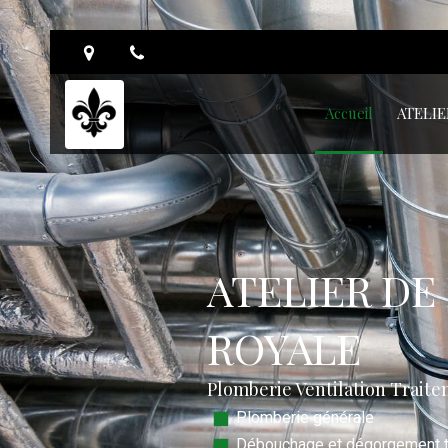
Accueil
ATELIE
ATELIER DE
ROYALE
Plomberie Ventilation Traiteme
Plomberie générale
Débouchage et dégorgement t