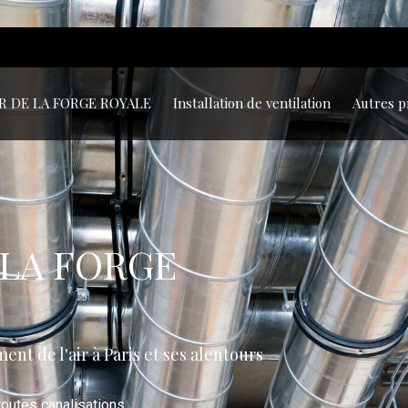
R DE LA FORGE ROYALE
Installation de ventilation
Autres p
 LA FORGE
nt de l'air à Paris et ses alentours
outes canalisations